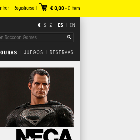
ntrar
Registrarse
€ 0,00
-
0
item
€
ES
$
£
EN
IGURAS
JUEGOS
RESERVAS