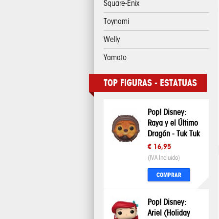
Square-Enix
Toynami
Welly
Yamato
TOP FIGURAS - ESTATUAS
Pop! Disney:
Raya y el Último
Dragón - Tuk Tuk
€ 16,95
(IVA Incluido)
COMPRAR
Pop! Disney:
Ariel (Holiday