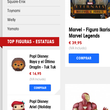
Square-Enix
Toynami
Welly
Yamato
Marvel - Figura Ikaris
Marvel Legends
TOP FIGURAS - ESTATUAS
€ 39,95
(IVA Incluido)
Pop! Disney:
COMPRAR
Raya y el Último
Dragón - Tuk Tuk
€ 16,95
(IVA Incluido)
COMPRAR
Pop! Disney:
Ariel (Holiday