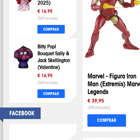
2025)
€ 16,95
(IVA Incluido)
COMPRAR
Bitty Pop!
Bouquet Sally &
Jack Skellington
(Valentine)
Marvel - Figura Iron
€ 16,95
(IVA Incluido)
Man (Extremis) Marv
Legends
COMPRAR
€ 39,95
(IVA Incluido)
FACEBOOK
COMPRAR