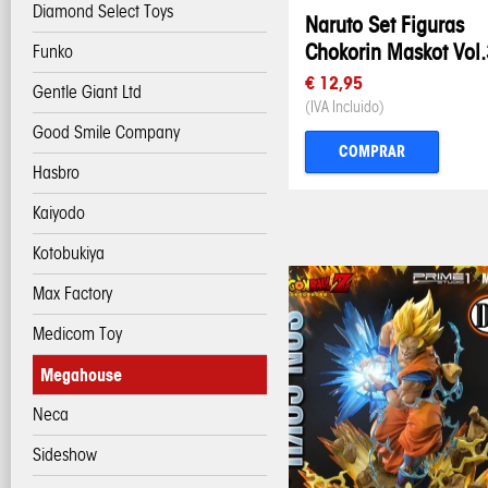
Diamond Select Toys
Naruto Set Figuras
Chokorin Maskot Vol
Funko
€ 12,95
Gentle Giant Ltd
(IVA Incluido)
Good Smile Company
COMPRAR
Hasbro
Kaiyodo
Kotobukiya
Max Factory
Medicom Toy
Megahouse
Neca
Sideshow