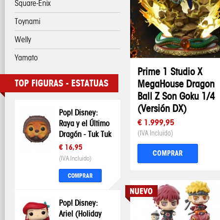
Square-Enix
Toynami
Welly
Yamato
Prime 1 Studio X
TOP FIGURAS - ESTATUAS
MegaHouse Dragon
Ball Z Son Goku 1/4
(Versión DX)
Pop! Disney:
€ 1.999,95
Raya y el Último
Dragón - Tuk Tuk
(IVA Incluido)
€ 16,95
COMPRAR
(IVA Incluido)
COMPRAR
Pop! Disney:
Ariel (Holiday