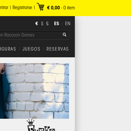
ntrar
Registrarse
€ 0,00
-
0
item
€
ES
$
£
EN
FIGURAS
JUEGOS
RESERVAS