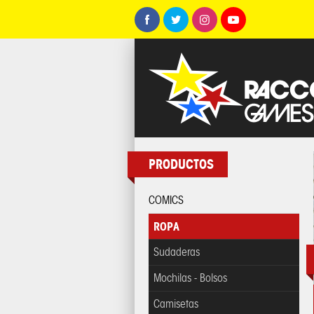
PRODUCTOS
COMICS
ROPA
Sudaderas
Mochilas - Bolsos
Camisetas