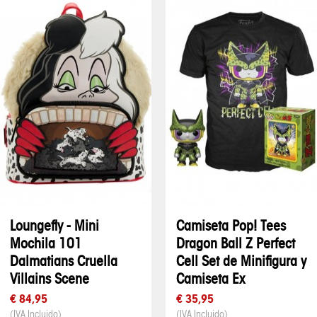
Loungefly - Mini
Camiseta Pop! Tees
Mochila 101
Dragon Ball Z Perfect
Dalmatians Cruella
Cell Set de Minifigura y
Villains Scene
Camiseta Ex
€ 84,95
€ 35,95
(IVA Incluido)
(IVA Incluido)