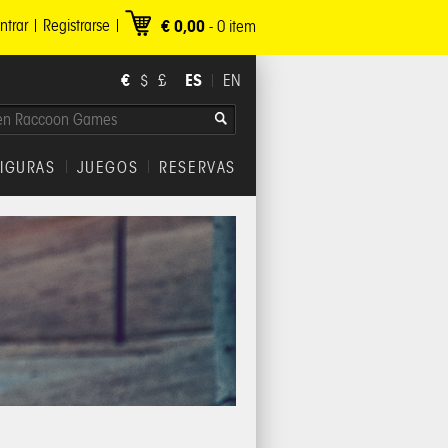
ntrar
Registrarse
€ 0,00
-
0
item
€
ES
$
£
EN
FIGURAS
JUEGOS
RESERVAS