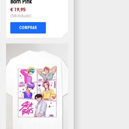
Born Pink
€ 19,95
(IVA Incluido)
COMPRAR