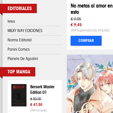
No metas al amor en
EDITORIALES
esto
€ 9,95
Ivrea
€ 9,45
MILKY WAY EDICIONES
(IVA Superreducido Incluido)
Norma Editorial
COMPRAR
Panini Comics
Planeta De Agostini
TOP MANGA
Berserk Master
Edition 01
€ 50,00
€ 47,50
(IVA Incluido)