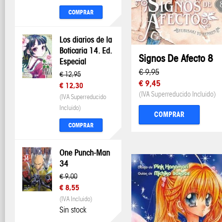
COMPRAR
Los diarios de la
Boticaria 14. Ed.
Signos De Afecto 8
Especial
€ 9,95
€ 12,95
€ 9,45
€ 12,30
(IVA Superreducido Incluido)
(IVA Superreducido
Incluido)
COMPRAR
COMPRAR
One Punch-Man
34
€ 9,00
€ 8,55
(IVA Incluido)
Sin stock