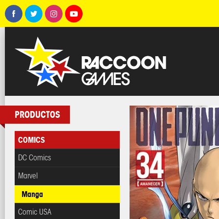
PRODUCTOS
COMICS
DC Comics
Marvel
Manga
Comic USA