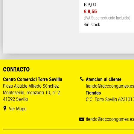
€ 9,00
€ 8,55
(IVA Superreducido Incluido)
Sin stock
CONTACTO
Centro Comercial Torre Sevilla
Atencion al cliente
Plaza Alcalde Alfredo Sánchez
tienda@raccoongames.es
Monteseirín, manzana 10, nº 2
Tiendas
41092 Sevilla
C.C. Torre Sevilla 62310
Ver Mapa
tienda@raccoongames.es