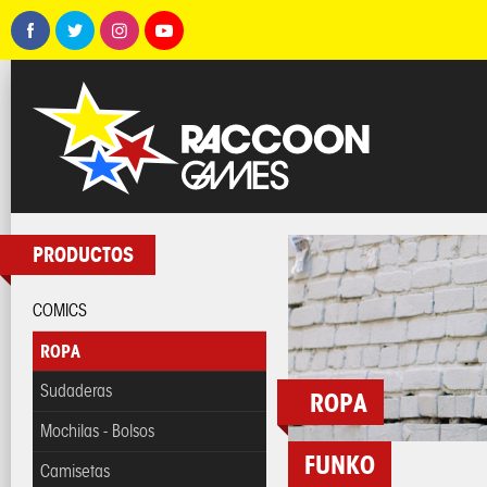
PRODUCTOS
COMICS
ROPA
Sudaderas
ROPA
Mochilas - Bolsos
FUNKO
Camisetas