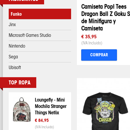
Camiseta Pop! Tees
Dragon Ball Z Goku S
Funko
de Minifigura y
Jinx
Camiseta
Microsoft Games Studio
€ 35,95
(IVA Incluido)
Nintendo
COMPRAR
Sega
Ubisoft
TOP ROPA
Loungefly - Mini
Mochila Stranger
Things Netlix
€ 84,95
(IVA Incluido)