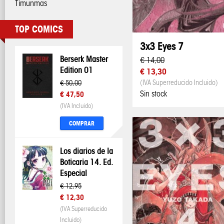
Timunmas
TOP COMICS
3x3 Eyes 7
Berserk Master
€ 14,00
Edition 01
€ 13,30
(IVA Superreducido Incluido)
€ 50,00
Sin stock
€ 47,50
(IVA Incluido)
COMPRAR
Los diarios de la
Boticaria 14. Ed.
Especial
€ 12,95
€ 12,30
(IVA Superreducido
Incluido)