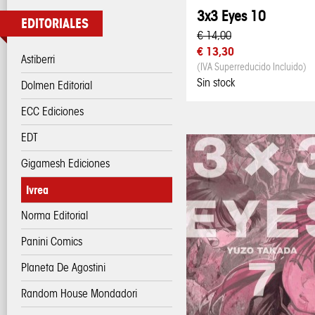
3x3 Eyes 10
EDITORIALES
€ 14,00
€ 13,30
Astiberri
(IVA Superreducido Incluido)
Sin stock
Dolmen Editorial
ECC Ediciones
EDT
Gigamesh Ediciones
Ivrea
Norma Editorial
Panini Comics
Planeta De Agostini
Random House Mondadori