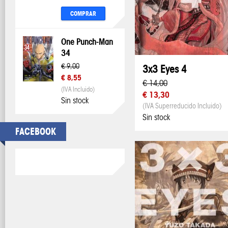
COMPRAR
One Punch-Man
34
€ 9,00
3x3 Eyes 4
€ 8,55
€ 14,00
(IVA Incluido)
€ 13,30
Sin stock
(IVA Superreducido Incluido)
Sin stock
FACEBOOK