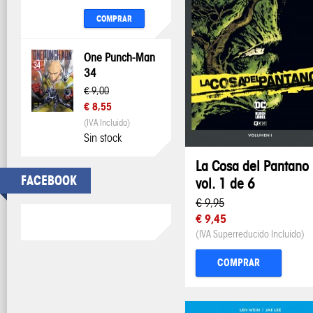
COMPRAR
One Punch-Man
34
€ 9,00
€ 8,55
(IVA Incluido)
Sin stock
La Cosa del Pantano
FACEBOOK
vol. 1 de 6
€ 9,95
€ 9,45
(IVA Superreducido Incluido)
COMPRAR