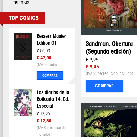
Timunmas
TOP COMICS
Berserk Master
Edition 01
Sandman: Obertura
(Segunda edición)
€ 50,00
€ 47,50
€ 9,95
(IVA Incluido)
€ 9,45
(IVA Superreducido Incluido)
COMPRAR
COMPRAR
Los diarios de la
Boticaria 14. Ed.
Especial
€ 12,95
€ 12,30
(IVA Superreducido
Incluido)