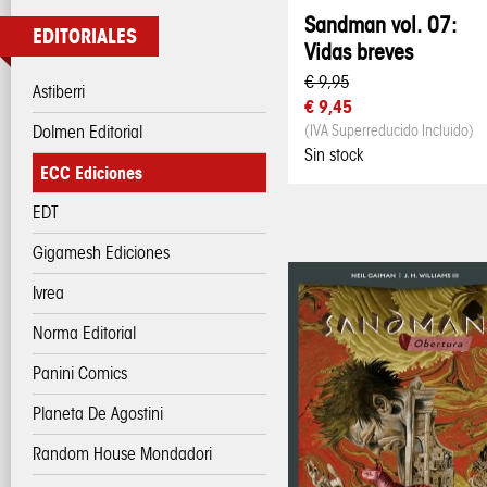
Sandman vol. 07:
EDITORIALES
Vidas breves
€ 9,95
Astiberri
€ 9,45
Dolmen Editorial
(IVA Superreducido Incluido)
Sin stock
ECC Ediciones
EDT
Gigamesh Ediciones
Ivrea
Norma Editorial
Panini Comics
Planeta De Agostini
Random House Mondadori