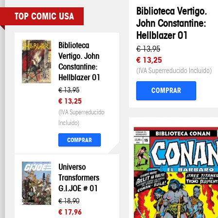
Biblioteca Vertigo.
TOP COMIC USA
John Constantine:
Hellblazer 01
Biblioteca
€ 13,95
Vertigo. John
€ 13,25
Constantine:
(IVA Superreducido Incluido)
Hellblazer 01
€ 13,95
COMPRAR
€ 13,25
(IVA Superreducido
Incluido)
COMPRAR
Universo
Transformers
G.I.JOE # 01
€ 18,90
€ 17,96