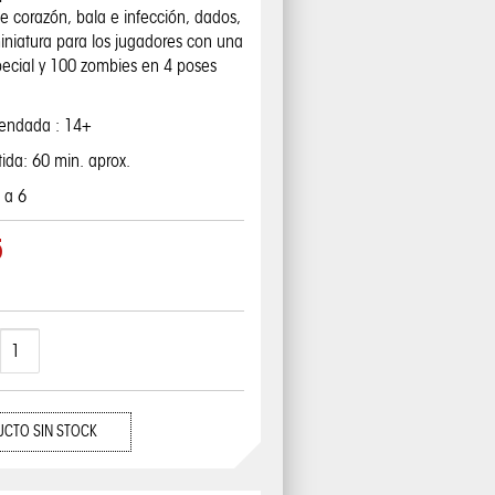
e corazón, bala e infección, dados,
niatura para los jugadores con una
pecial y 100 zombies en 4 poses
endada : 14+
ida: 60 min. aprox.
 a 6
5
CTO SIN STOCK