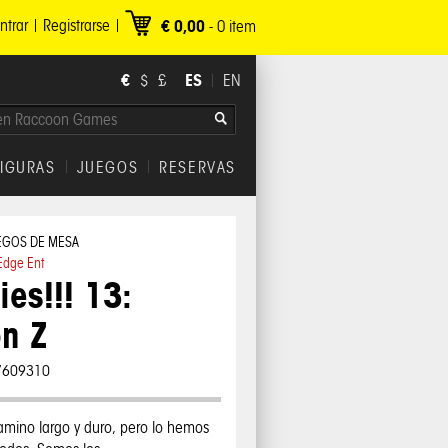
ntrar
Registrarse
€ 0,00
-
0
item
€
ES
$
£
EN
FIGURAS
JUEGOS
RESERVAS
EGOS DE MESA
Edge Ent
es!!! 13:
n Z
7609310
amino largo y duro, pero lo hemos