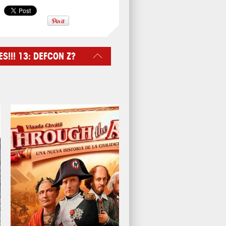
!!! 13: DEFCON Z?