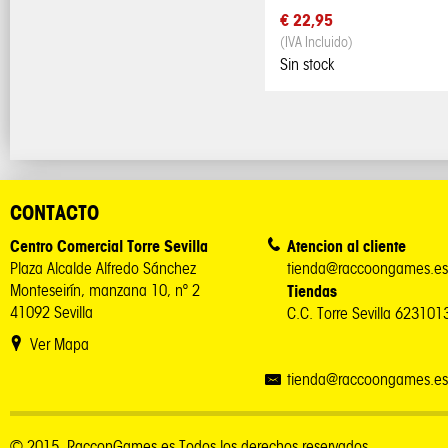
€ 22,95
(IVA Incluido)
Sin stock
CONTACTO
Centro Comercial Torre Sevilla
Atencion al cliente
Plaza Alcalde Alfredo Sánchez
tienda@raccoongames.es
Monteseirín, manzana 10, nº 2
Tiendas
41092 Sevilla
C.C. Torre Sevilla 62310
Ver Mapa
tienda@raccoongames.es
© 2015. RacconGames.es Todos los derechos reservados.