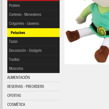
Posters
Carteras - Monederos
Colgantes - Llaveros
Peluches
Tazas
Decoración - Gadgets
Toallas
Mascotas
ALIMENTACIÓN
RESERVAS - PREORDERS
OFERTAS
COSMÉTICA