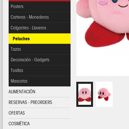
Posters
Carteras - Monederos
Colgantes - Llaveros
Peluches
Tazas
Decoración - Gadgets
Toallas
Mascotas
ALIMENTACIÓN
RESERVAS - PREORDERS
OFERTAS
COSMÉTICA