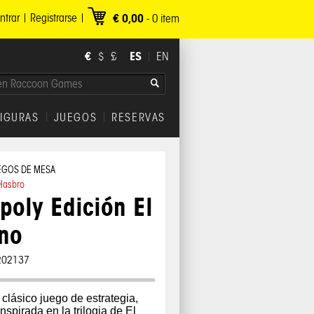
ntrar
Registrarse
€ 0,00
-
0
item
€
ES
$
£
EN
FIGURAS
JUEGOS
RESERVAS
EGOS DE MESA
Hasbro
oly Edición El
no
202137
 clásico juego de estrategia,
nspirada en la trilogia de El