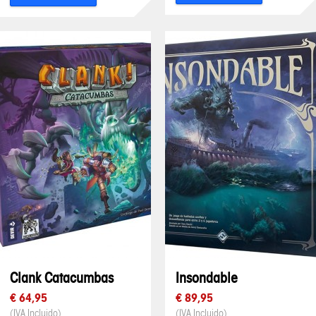
Clank Catacumbas
Insondable
€ 64,95
€ 89,95
(IVA Incluido)
(IVA Incluido)