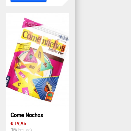
Come Nachos
€ 19,95
(IVA Incluido)