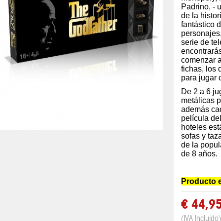
Padrino, - 
de la histor
fantástico 
personajes,
serie de tel
encontrarás
comenzar a 
fichas, los 
para jugar
De 2 a 6 ju
metálicas p
además cada
película de
hoteles est
sofas y taz
de la popul
de 8 años.
Producto 
€ 44,9
(IVA Incluido)