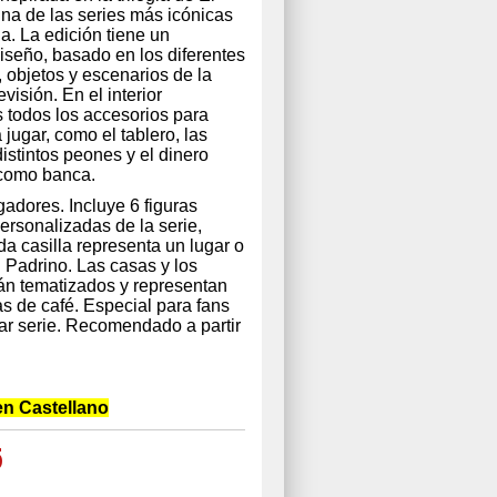
una de las series más icónicas
ia. La edición tiene un
diseño, basado en los diferentes
 objetos y escenarios de la
evisión. En el interior
 todos los accesorios para
jugar, como el tablero, las
distintos peones y el dinero
 como banca.
gadores. Incluye 6 figuras
ersonalizadas de la serie,
 casilla representa un lugar o
l Padrino. Las casas y los
án tematizados y representan
as de café. Especial para fans
ar serie. Recomendado a partir
en Castellano
5