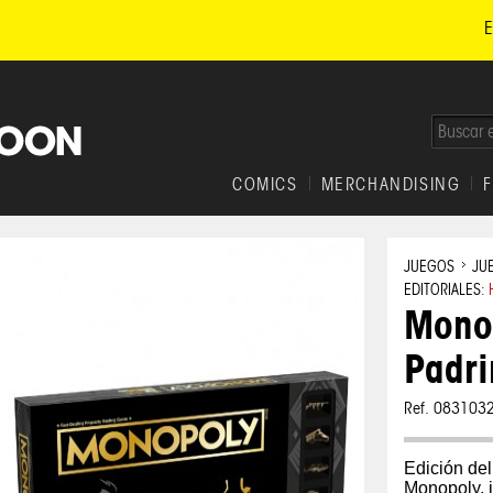
E
COMICS
MERCHANDISING
JUEGOS
JU
EDITORIALES:
Monop
Padri
Ref. 083103
Edición del
Monopoly, i