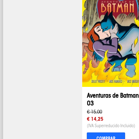
Aventuras de Batman
03
€ 15,00
€ 14,25
(IVA Superreducido Incluido)
COMPRAR