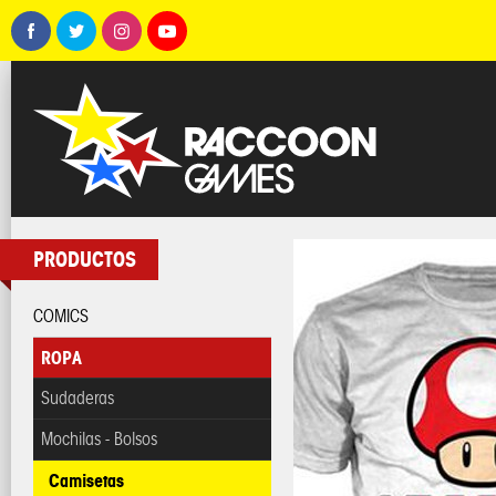
PRODUCTOS
COMICS
ROPA
Sudaderas
Mochilas - Bolsos
Camisetas