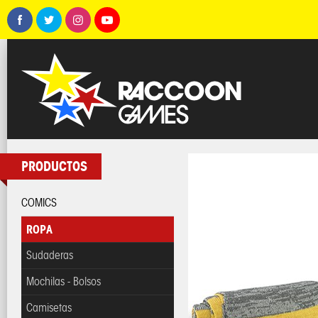
PRODUCTOS
COMICS
ROPA
Sudaderas
Mochilas - Bolsos
Camisetas