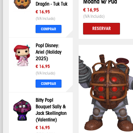
Moana w/ Pua
Dragón - Tuk Tuk
€ 16,95
€ 16,95
(IVA Incluido)
(IVA Incluido)
RESERVAR
COMPRAR
Pop! Disney:
Ariel (Holiday
2025)
€ 16,95
(IVA Incluido)
COMPRAR
Bitty Pop!
Bouquet Sally &
Jack Skellington
(Valentine)
€ 16,95