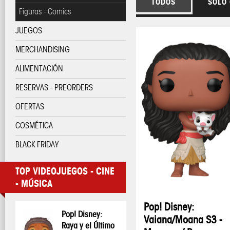
TODOS
SOLO
Figuras - Comics
JUEGOS
MERCHANDISING
ALIMENTACIÓN
RESERVAS - PREORDERS
OFERTAS
COSMÉTICA
BLACK FRIDAY
TOP VIDEOJUEGOS - CINE
- MÚSICA
Pop! Disney:
Pop! Disney:
Vaiana/Moana S3 -
Raya y el Último