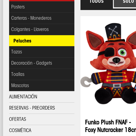
TODOS
SOLO
Posters
Carteras - Monederos
Colgantes - Llaveros
Peluches
Tazas
Decoración - Gadgets
Toallas
Mascotas
ALIMENTACIÓN
RESERVAS - PREORDERS
OFERTAS
Funko Plush FNAF -
Foxy Nutcracker 18c
COSMÉTICA