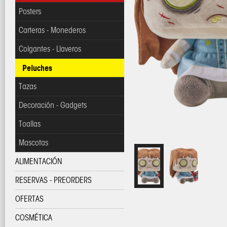
Posters
Carteras - Monederos
Colgantes - Llaveros
Peluches
Tazas
Decoración - Gadgets
Toallas
Mascotas
ALIMENTACIÓN
RESERVAS - PREORDERS
OFERTAS
COSMÉTICA