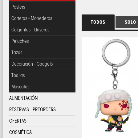
Posters
Carteras - Monederos
TODOS
SOLO
Colgantes - Llaveros
Peluches
Tazas
Decoración - Gadgets
Toallas
Mascotas
ALIMENTACIÓN
RESERVAS - PREORDERS
OFERTAS
COSMÉTICA