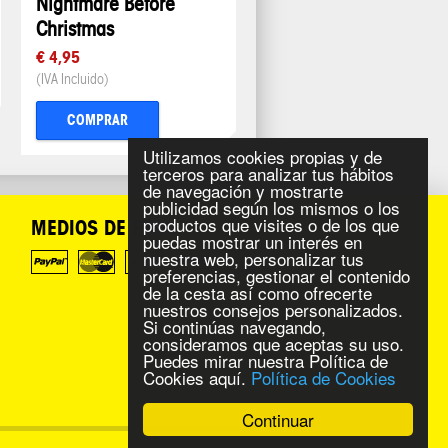
Nightmare Before
Christmas
€ 4,95
(IVA Incluido)
COMPRAR
Utilizamos cookies propias y de
terceros para analizar tus hábitos
de navegación y mostrarte
publicidad según los mismos o los
productos que visites o de los que
MEDIOS DE PAGO
puedas mostrar un interés en
nuestra web, personalizar tus
preferencias, gestionar el contenido
de la cesta así como ofrecerte
nuestros consejos personalizados.
Si continúas navegando,
consideramos que aceptas su uso.
Puedes mirar nuestra Política de
Cookies aquí.
Política de Cookies
Continuar