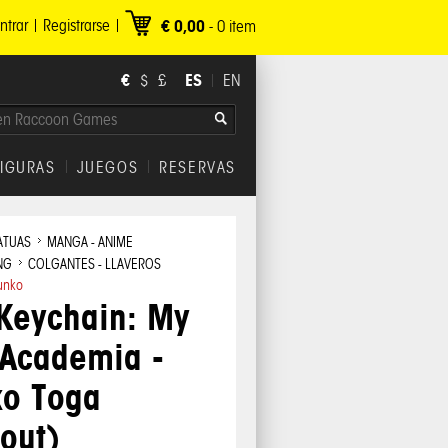
ntrar
Registrarse
€ 0,00
-
0
item
€
ES
$
£
EN
FIGURAS
JUEGOS
RESERVAS
ATUAS
MANGA - ANIME
NG
COLGANTES - LLAVEROS
unko
Keychain: My
 Academia -
ko Toga
out)