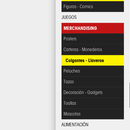
Figuras - Comics
JUEGOS
MERCHANDISING
Posters
Carteras - Monederos
Colgantes - Llaveros
Peluches
Tazas
Decoración - Gadgets
Toallas
Mascotas
ALIMENTACIÓN