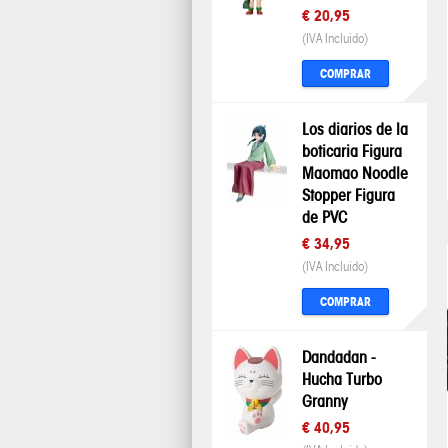
€ 20,95
(IVA Incluido)
COMPRAR
Los diarios de la
boticaria Figura
Maomao Noodle
Stopper Figura
de PVC
€ 34,95
(IVA Incluido)
COMPRAR
Dandadan -
Hucha Turbo
Granny
€ 40,95