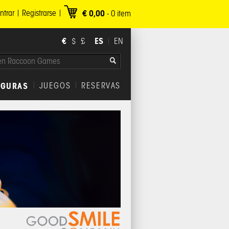
ntrar
Registrarse
€ 0,00
-
0
item
€
ES
$
£
EN
IGURAS
JUEGOS
RESERVAS