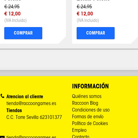
€ 24,95
€ 24,95
€ 12,00
€ 12,00
(IVA Incluido)
(IVA Incluido)
COMPRAR
COMPRAR
INFORMACIÓN
Atencion al cliente
Quiénes somos
Raccoon Blog
tienda@raccoongames.es
Condiciones de uso
Tiendas
Formas de envío
C.C. Torre Sevilla 623101377
Política de Cookies
Empleo
Contacto
tienda@raccoongames.es