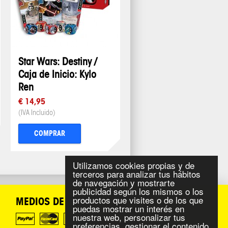
Star Wars: Destiny /
Caja de Inicio: Kylo
Ren
€ 14,95
(IVA Incluido)
COMPRAR
Utilizamos cookies propias y de
terceros para analizar tus hábitos
de navegación y mostrarte
publicidad según los mismos o los
productos que visites o de los que
MEDIOS DE PAGO
puedas mostrar un interés en
nuestra web, personalizar tus
preferencias, gestionar el contenido