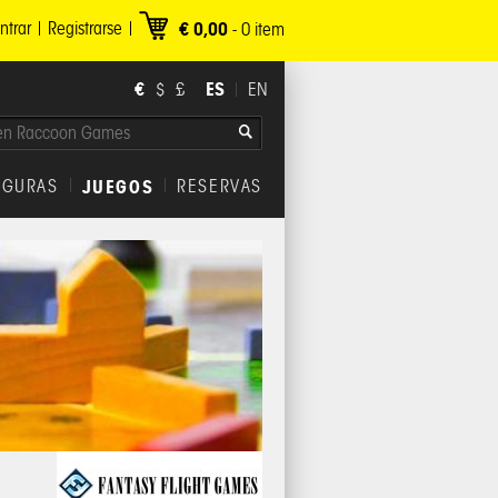
ntrar
Registrarse
€ 0,00
-
0
item
€
ES
$
£
EN
IGURAS
JUEGOS
RESERVAS