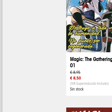
Magic: The Gatherin
01
€ 8,95
€ 8,50
(IVA Superreducido Incluido)
Sin stock