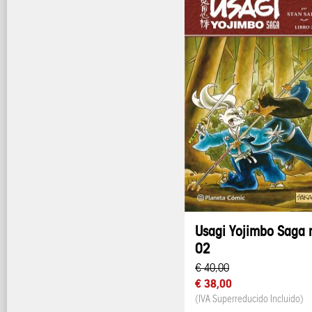
Usagi Yojimbo Saga 
02
€ 40,00
€ 38,00
(IVA Superreducido Incluido)