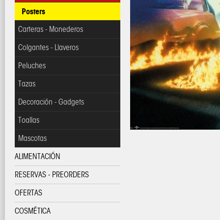
Posters
Carteras - Monederos
Colgantes - Llaveros
Peluches
Tazas
Decoración - Gadgets
Toallas
Mascotas
ALIMENTACIÓN
RESERVAS - PREORDERS
OFERTAS
COSMÉTICA