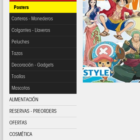
Posters
Carteras - Monederos
Colgantes - Llaveros
Peluches
Tazas
Decoración - Gadgets
Toallas
Mascotas
ALIMENTACIÓN
RESERVAS - PREORDERS
OFERTAS
COSMÉTICA