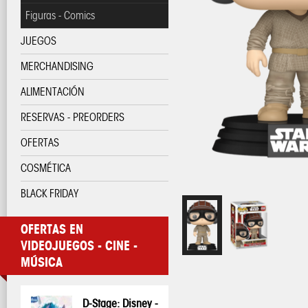
Figuras - Comics
JUEGOS
MERCHANDISING
ALIMENTACIÓN
RESERVAS - PREORDERS
OFERTAS
COSMÉTICA
BLACK FRIDAY
OFERTAS EN
VIDEOJUEGOS - CINE -
MÚSICA
D-Stage: Disney -
Pop! Disney:
Pop! Disney:
One Piece - Taza
My Hero
My Hero
Pop! Pin: Harry