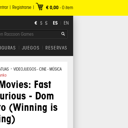
ntrar
Registrarse
€ 0,00
-
0
item
€
ES
$
£
EN
FIGURAS
JUEGOS
RESERVAS
ATUAS
VIDEOJUEGOS - CINE - MÚSICA
unko
Movies: Fast
urious - Dom
to (Winning is
ing)