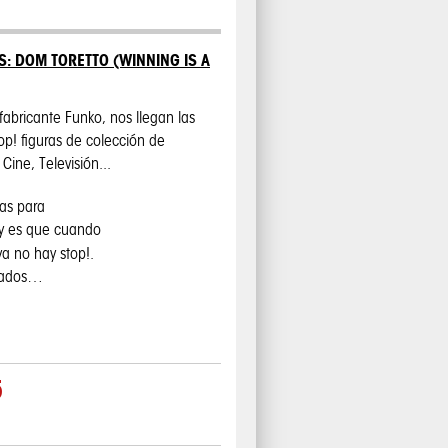
S: DOM TORETTO (WINNING IS A
 fabricante Funko, nos llegan las
 Pop! figuras de colección de
Cine, Televisión...
cas para
 y es que cuando
ya no hay stop!.
sados…
5