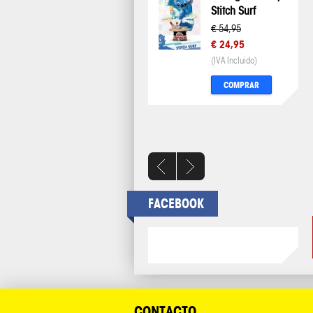
Stitch Surf
Hau
Man
€ 54,95
€ 24,95
€ 1
(IVA Incluido)
(IVA 
COMPRAR
FACEBOOK
CONTACTO