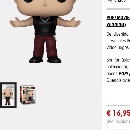
Ref. 90492
POP! MOVIE
WINNING)
Del divertido
irresistibles
Videojuegos, 
Son fantásti
coleccionar,
POP!
haces
Quedáis avi
€ 16,9
(IVA Incluido)
! Disney:
Pop! Disney:
One Piece - Taza
My Hero
My Hero
Pop! Pin: Harry