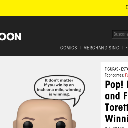
E
COMICS
MERCHANDISING
FIGURAS - EST
Fabricantes:
F
Pop! 
and F
Toret
Winn