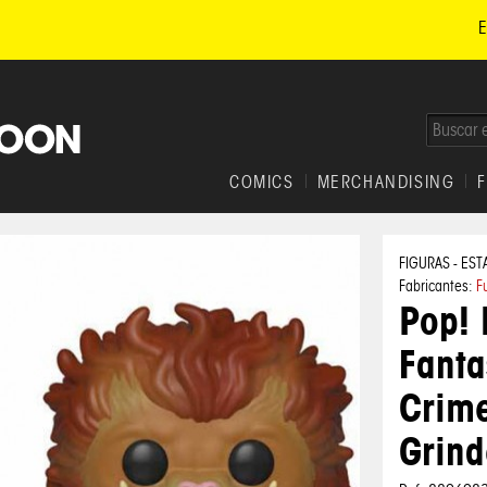
E
COMICS
MERCHANDISING
FIGURAS - EST
Fabricantes:
F
Pop! 
Fanta
Crime
Grin