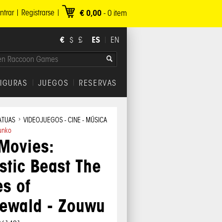
ntrar
Registrarse
€ 0,00
-
0
item
€
ES
$
£
EN
FIGURAS
JUEGOS
RESERVAS
ATUAS
VIDEOJUEGOS - CINE - MÚSICA
unko
Movies:
stic Beast The
s of
dewald - Zouwu