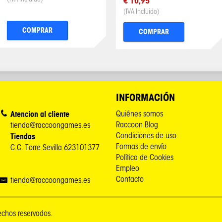
€ 10,95
(IVA Incluido)
COMPRAR
COMPRAR
INFORMACIÓN
Atencion al cliente
Quiénes somos
Raccoon Blog
tienda@raccoongames.es
Condiciones de uso
Tiendas
Formas de envío
C.C. Torre Sevilla 623101377
Política de Cookies
Empleo
Contacto
tienda@raccoongames.es
chos reservados.