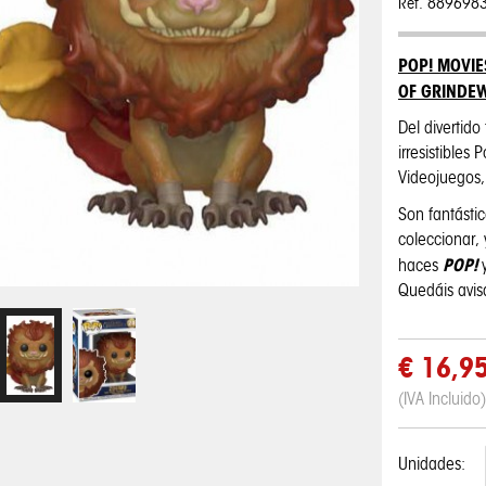
Ref. 889698
POP! MOVIE
OF GRINDE
Del divertido
irresistibles
Videojuegos, 
Son fantásti
coleccionar,
POP!
haces
Quedáis avi
€ 16,9
(IVA Incluido)
Unidades:
Pop! Disney:
Pop! Disney:
One Piece - Taza
My Hero
My Hero
Pop! Pin: Harry