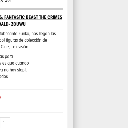
361491
S: FANTASTIC BEAST THE CRIMES
WALD- ZOUWU
 fabricante Funko, nos llegan las
 Pop! figuras de colección de
Cine, Televisión...
cas para
 y es que cuando
ya no hay stop!.
sados…
5