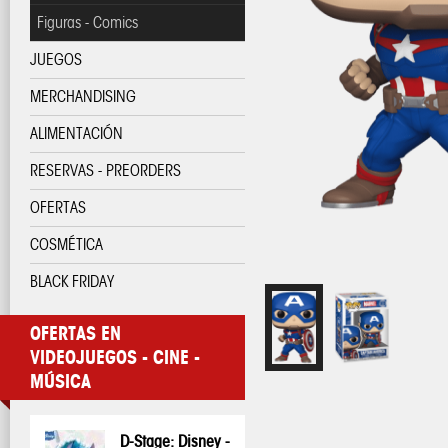
Figuras - Comics
JUEGOS
MERCHANDISING
ALIMENTACIÓN
RESERVAS - PREORDERS
OFERTAS
COSMÉTICA
BLACK FRIDAY
OFERTAS EN
VIDEOJUEGOS - CINE -
MÚSICA
D-Stage: Disney -
Pop! Disney:
Pop! Disney:
One Piece - Taza
My Hero
My Hero
Pop! Pin: Harry