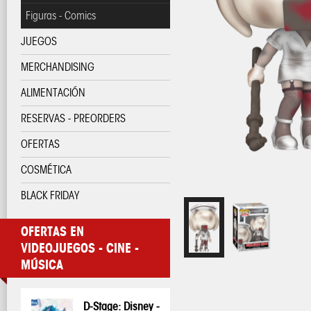
Figuras - Comics
JUEGOS
MERCHANDISING
ALIMENTACIÓN
RESERVAS - PREORDERS
OFERTAS
COSMÉTICA
BLACK FRIDAY
OFERTAS EN
VIDEOJUEGOS - CINE -
MÚSICA
D-Stage: Disney -
Pop! Disney:
Pop! Disney:
One Piece - Taza
My Hero
My Hero
Pop! Pin: Harry