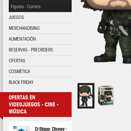
Figuras - Comics
JUEGOS
MERCHANDISING
ALIMENTACIÓN
RESERVAS - PREORDERS
OFERTAS
COSMÉTICA
BLACK FRIDAY
OFERTAS EN
VIDEOJUEGOS - CINE -
MÚSICA
D-Stage: Disney -
Pop! Disney:
Pop! Disney:
One Piece - Taza
My Hero
My Hero
Pop! Pin: Harry