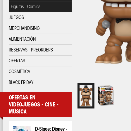
Figuras - Comics
JUEGOS
MERCHANDISING
ALIMENTACIÓN
RESERVAS - PREORDERS
OFERTAS
COSMÉTICA
BLACK FRIDAY
OFERTAS EN
VIDEOJUEGOS - CINE -
MÚSICA
D-Stage: Disney -
Pop! Disney:
Pop! Disney:
One Piece - Taza
My Hero
My Hero
Pop! Pin: Harry