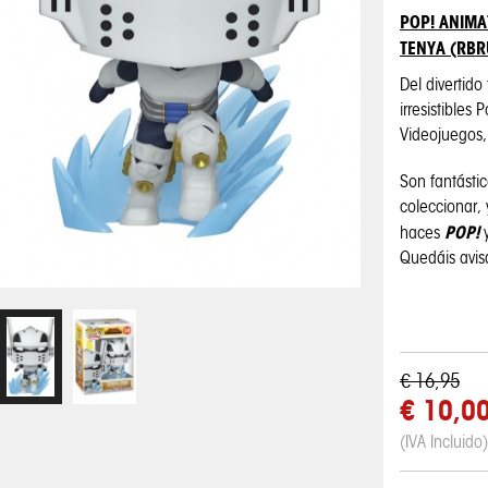
POP! ANIMA
TENYA (RBR
Del divertido
irresistibles
Videojuegos, 
Son fantásti
coleccionar,
POP!
haces
Quedáis avi
€ 16,95
€ 10,0
(IVA Incluido)