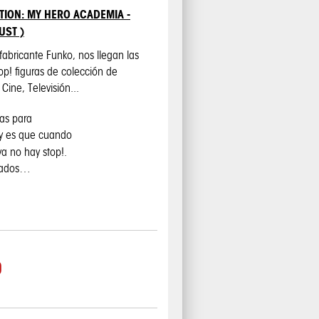
TION: MY HERO ACADEMIA -
UST )
 fabricante Funko, nos llegan las
 Pop! figuras de colección de
Cine, Televisión...
cas para
 y es que cuando
ya no hay stop!.
sados…
0