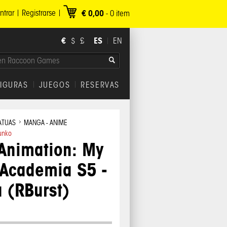
ntrar
Registrarse
€ 0,00
-
0
item
€
ES
$
£
EN
FIGURAS
JUEGOS
RESERVAS
ATUAS
MANGA - ANIME
unko
Animation: My
 Academia S5 -
 (RBurst)