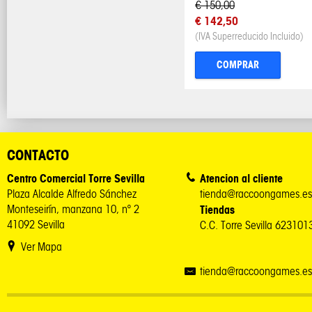
€ 150,00
€ 142,50
(IVA Superreducido Incluido)
COMPRAR
CONTACTO
Centro Comercial Torre Sevilla
Atencion al cliente
Plaza Alcalde Alfredo Sánchez
tienda@raccoongames.es
Monteseirín, manzana 10, nº 2
Tiendas
41092 Sevilla
C.C. Torre Sevilla 62310
Ver Mapa
tienda@raccoongames.es