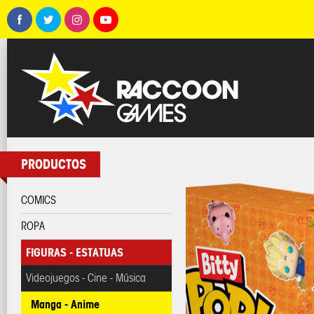
PRODUCTOS
COMICS
ROPA
FIGURAS - ESTATUAS
Videojuegos - Cine - Música
Manga - Anime