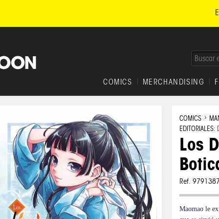
E
COMICS
MERCHANDISING
COMICS
MA
EDITORIALES:
Los D
Botic
Ref. 979138
Maomao le expl