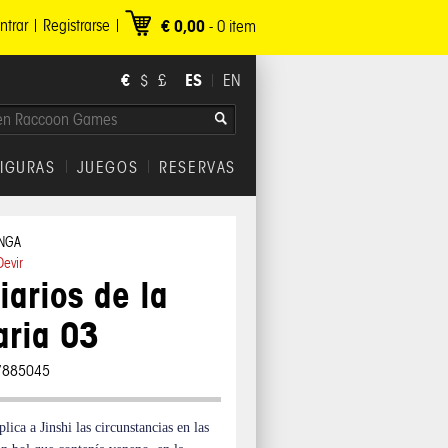
ntrar
Registrarse
€ 0,00
-
0
item
€
ES
$
£
EN
FIGURAS
JUEGOS
RESERVAS
NGA
Devir
iarios de la
aria 03
7885045
ica a Jinshi las circunstancias en las