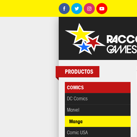
PRODUCTOS
COMICS
DC Comics
Marvel
Manga
Comic USA