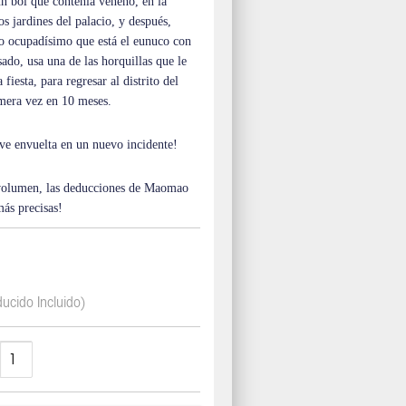
un bol que contenía veneno, en la
os jardines del palacio, y después,
lo ocupadísimo que está el eunuco con
asado, usa una de las horquillas que le
 fiesta, para regresar al distrito del
imera vez en 10 meses.
e ve envuelta en un nuevo incidente!
 volumen, las deducciones de Maomao
ás precisas!
ducido Incluido)