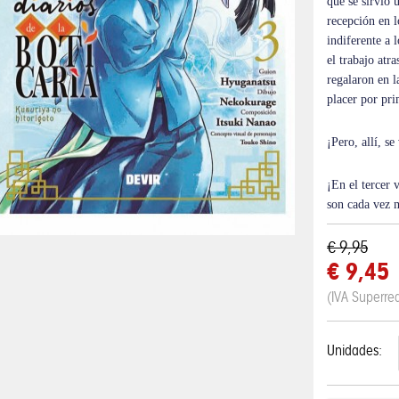
que se sirvió 
recepción en l
indiferente a 
el trabajo atr
regalaron en la
placer por pr
¡Pero, allí, s
¡En el tercer
son cada vez m
€ 9,95
€ 9,45
(IVA Superre
Unidades: