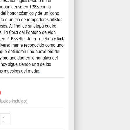
o escritor inglés debutó en el
adounidense en 1983 con la
n del horror cósmico y de un icono
to a un trio de rompedores artistas
ses. Al final de su etapa cuatro
, La Cosa del Pantano de Alan
en R. Bissette, John Totleben y Rick
niversalmente reconocido como uno
s que definieron una nueva era de
 profundidad en la narrativa del
 hoy sigue siendo una de las
.
s maestras del medio
0
ducido Incluido)