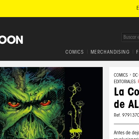
E
COMICS
MERCHANDISING
COMICS
DC
EDITORIALES:
La Co
de A
Ref. 979137
Antes de dej