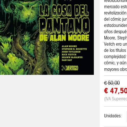
revolucionari
mercado est
revitalizació
del cómic jun
estadouniden
años después
Moore, Steph
Veitch era u
de los título
complejidad y
cómic, y aún
mayores obra
€ 50,00
€ 47,5
(IVA Superre
Unidades: