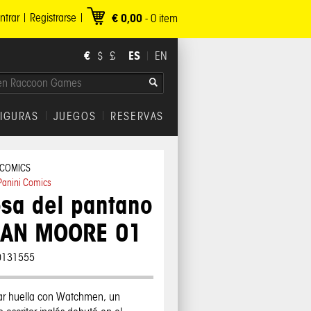
ntrar
Registrarse
€ 0,00
-
0
item
€
ES
$
£
EN
FIGURAS
JUEGOS
RESERVAS
 COMICS
Panini Comics
sa del pantano
LAN MOORE 01
0131555
ar huella con Watchmen, un