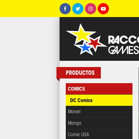
PRODUCTOS
COMICS
DC Comics
Marvel
Manga
Comic USA