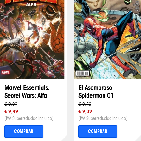
Marvel Essentials.
El Asombroso
Secret Wars: Alfa
Spiderman 01
€ 9,99
€ 9,50
€ 9,49
€ 9,02
(IVA Superreducido Incluido)
(IVA Superreducido Incluido)
COMPRAR
COMPRAR