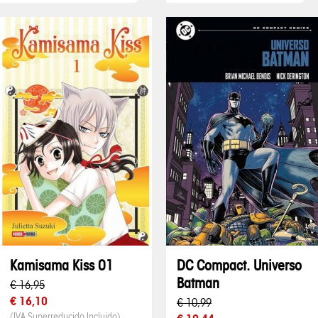
Kamisama Kiss 01
DC Compact. Universo
Batman
€ 16,95
€ 16,10
€ 10,99
(IVA Superreducido Incluido)