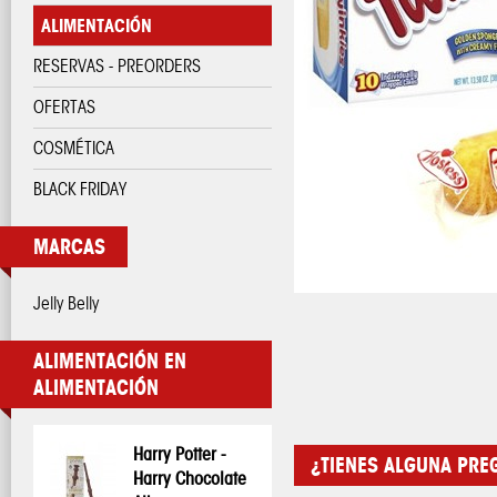
ALIMENTACIÓN
RESERVAS - PREORDERS
OFERTAS
COSMÉTICA
BLACK FRIDAY
MARCAS
Jelly Belly
ALIMENTACIÓN EN
ALIMENTACIÓN
Harry Potter -
Harry Potter -
Wonka Nerds -
Wonka Nerds -
Wonka Nerds -
Kellogg's Super
Hostess Twinkies
¿TIENES ALGUNA PRE
Harry Chocolate
Varita Chocolate
Rainbow Arco Iris
Mini caramelos
Uva y fresa
Mario Breakfast
Banana