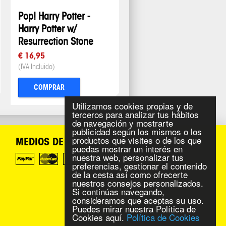
Pop! Harry Potter -
Harry Potter w/
Resurrection Stone
€ 16,95
(IVA Incluido)
COMPRAR
Utilizamos cookies propias y de
terceros para analizar tus hábitos
de navegación y mostrarte
publicidad según los mismos o los
productos que visites o de los que
MEDIOS DE PAGO
puedas mostrar un interés en
nuestra web, personalizar tus
preferencias, gestionar el contenido
de la cesta así como ofrecerte
nuestros consejos personalizados.
Si continúas navegando,
consideramos que aceptas su uso.
Puedes mirar nuestra Política de
Cookies aquí.
Política de Cookies