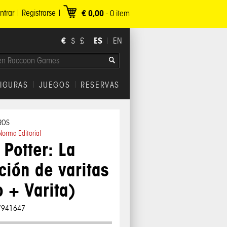
ntrar
Registrarse
€ 0,00
-
0
item
€
ES
$
£
EN
FIGURAS
JUEGOS
RESERVAS
ROS
Norma Editorial
 Potter: La
ción de varitas
o + Varita)
7941647