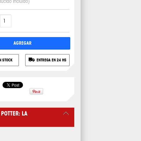
ducido Incluido)
AGREGAR
N STOCK
ENTREGA EN 24 HS
POTTER: LA