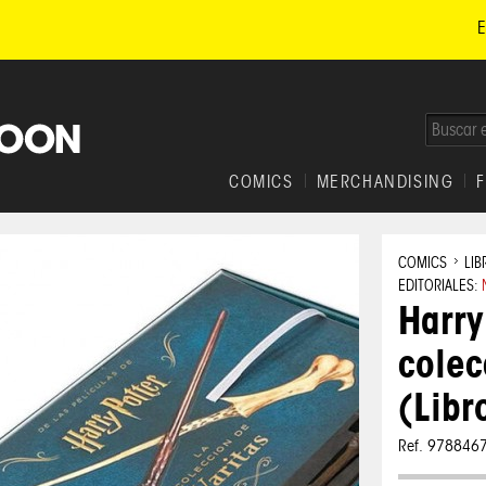
E
COMICS
MERCHANDISING
COMICS
LIB
EDITORIALES:
Harry
colec
(Libr
Ref. 978846