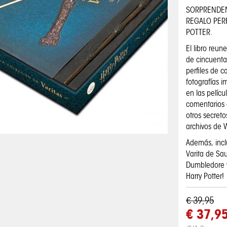
SORPRENDEN
REGALO PER
POTTER.
El libro reu
de cincuenta 
perfiles de c
fotografías i
en las pelícu
comentarios 
otros secreto
archivos de 
Además, incl
Varita de Sa
Dumbledore y
Harry Potter!
€ 39,95
€ 37,9