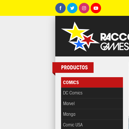
PRODUCTOS
COMICS
DC Comics
Marvel
Manga
Comic USA