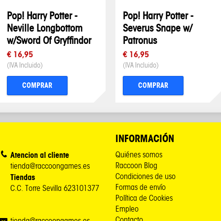
Pop! Harry Potter -
Pop! Harry Potter -
Neville Longbottom
Severus Snape w/
w/Sword Of Gryffindor
Patronus
€ 16,95
€ 16,95
(IVA Incluido)
(IVA Incluido)
COMPRAR
COMPRAR
INFORMACIÓN
Atencion al cliente
Quiénes somos
Raccoon Blog
tienda@raccoongames.es
Condiciones de uso
Tiendas
Formas de envío
C.C. Torre Sevilla 623101377
Política de Cookies
Empleo
Contacto
tienda@raccoongames.es