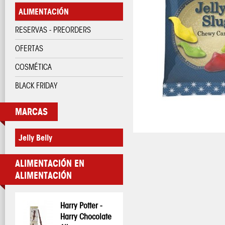
ALIMENTACIÓN
RESERVAS - PREORDERS
OFERTAS
COSMÉTICA
BLACK FRIDAY
MARCAS
Jelly Belly
ALIMENTACIÓN EN
ALIMENTACIÓN
Harry Potter -
Harry Potter -
Wonka Nerds -
Wonka Nerds -
Wonka Nerds -
Kellogg's Super
Hostess Twinkies
Harry Chocolate
Varita Chocolate
Rainbow Arco Iris
Mini caramelos
Uva y fresa
Mario Breakfast
Banana