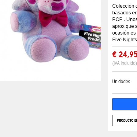
Colección
d
basados en 
POP . Unos
aprox
que s
ocasión es
Five Nights
€ 24,9
(IVA Incluido)
Unidades:
PRODUCTO E