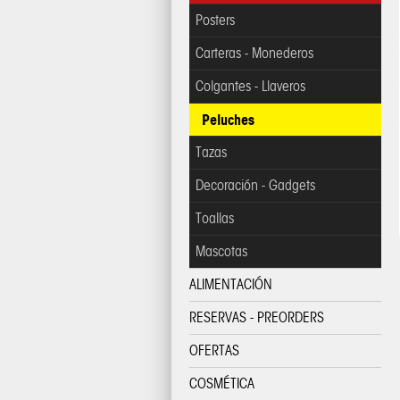
Posters
Carteras - Monederos
Colgantes - Llaveros
Peluches
Tazas
Decoración - Gadgets
Toallas
Mascotas
ALIMENTACIÓN
RESERVAS - PREORDERS
OFERTAS
COSMÉTICA