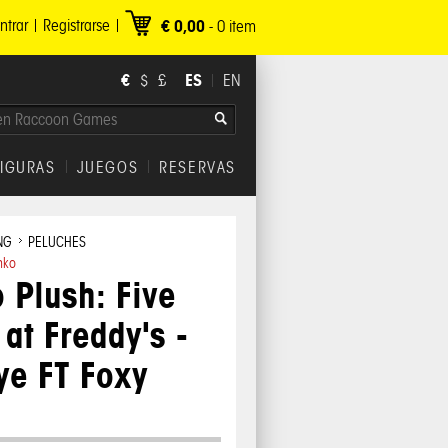
ntrar
Registrarse
€ 0,00
-
0
item
€
ES
$
£
EN
FIGURAS
JUEGOS
RESERVAS
NG
PELUCHES
nko
 Plush: Five
 at Freddy's -
ye FT Foxy