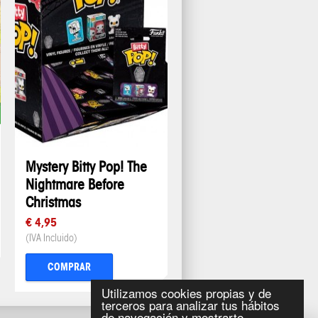
Mystery Bitty Pop! The
Nightmare Before
Christmas
€ 4,95
(IVA Incluido)
COMPRAR
Utilizamos cookies propias y de
terceros para analizar tus hábitos
de navegación y mostrarte