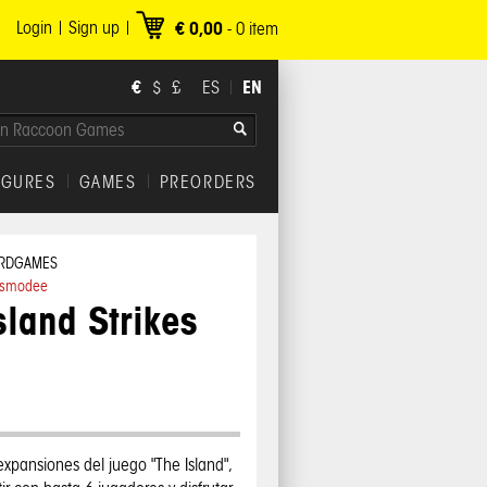
Login
Sign up
€ 0,00
-
0
item
€
EN
$
£
ES
IGURES
GAMES
PREORDERS
RDGAMES
smodee
sland Strikes
expansiones del juego "The Island",