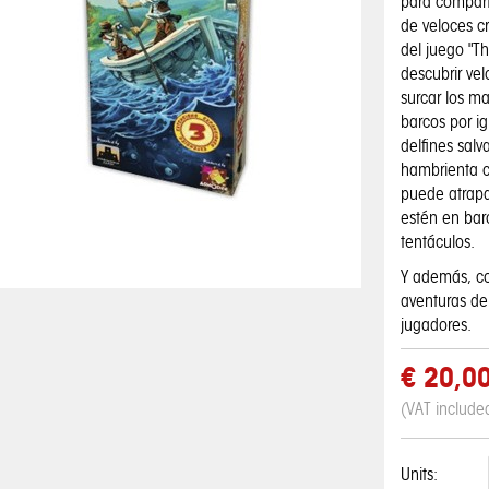
para comparti
de veloces c
del juego "Th
descubrir ve
surcar los m
barcos por i
delfines sal
hambrienta c
puede atrapa
estén en barc
tentáculos.
Y además, c
aventuras de
jugadores.
€ 20,0
(VAT include
Units: