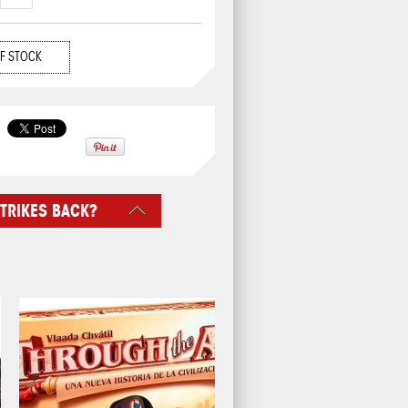
F STOCK
TRIKES BACK?