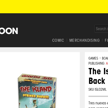
COMIC
MERCHANDISING
F
GAMES
BOA
PUBLISHING:
A
The I
Back
SKU ISL02ML
Tres nuevas 