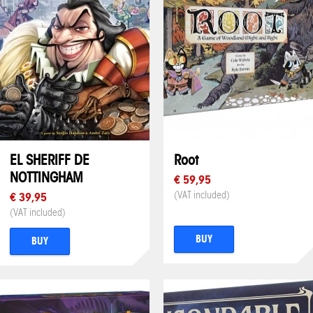
EL SHERIFF DE
Root
NOTTINGHAM
€ 59,95
(VAT included)
€ 39,95
(VAT included)
BUY
BUY