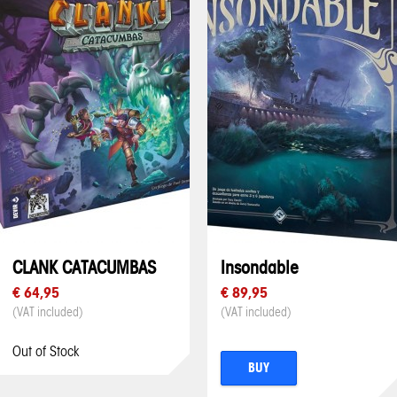
CLANK CATACUMBAS
Insondable
€ 64,95
€ 89,95
(VAT included)
(VAT included)
Out of Stock
BUY