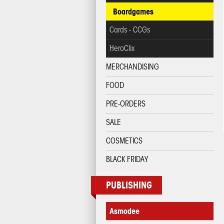
Boardgames
Cards - CCGs
HeroClix
MERCHANDISING
FOOD
PRE-ORDERS
SALE
COSMETICS
BLACK FRIDAY
PUBLISHING
Asmodee