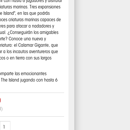
r con hasta 6 jugadores y disfrutar
riaturas marinas. Tres expansiones
e Island", en las que podrás
loces criaturas marinas capaces de
ares para atacar a nadadores y
gual. ¿Conseguirán los amigables
varte? Conoce una nueva y
riatura: el Calamar Gigante, que
r a los incautos aventureros que
os o en tierra con sus largos
omparte las emocionantes
 The Island jugando con hasta 6
0
d)