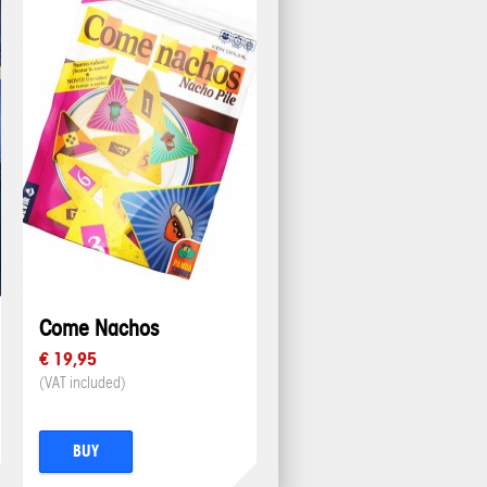
Come Nachos
€ 19,95
(VAT included)
BUY