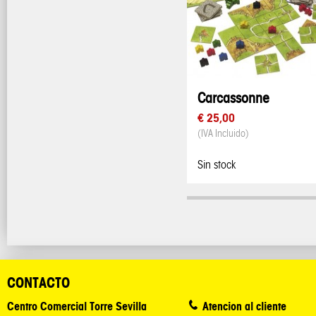
Carcassonne
€ 25,00
(IVA Incluido)
Sin stock
CONTACTO
Centro Comercial Torre Sevilla
Atencion al cliente