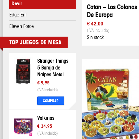
Devir
Catan – Los Colonos
De Europa
Edge Ent
€ 42,00
Eleven Force
(IVA Incluido)
Sin stock
TOP JUEGOS DE MESA
Stranger Things
5 Baraja de
Naipes Metal
€ 9,95
(IVA Incluido)
COMPRAR
Valkirias
€ 34,95
(IVA Incluido)