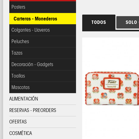
Posters
Carteras - Monederos
TODOS
SOLO
Colgantes - Llaveros
Peluches
Tazas
Decoración - Gadgets
Toallas
Mascotas
ALIMENTACIÓN
RESERVAS - PREORDERS
OFERTAS
COSMÉTICA